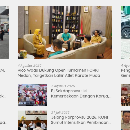
4 Agustus 2026
4 Agu
AM,
Rico Waas Dukung Open Turnamen FORKI
Peng
Medan, Targetkan Lahir Atlet Karate Muda
Gen
2 Agustus 2026
Pj Sekdaprovsu: Isi
Tak
Kemerdekaan Dengan Karya,
Prestasi, dan Semangat
Persatuan
31 Juli 2026
Jelang Porprovsu 2026, KONI
epan
Sumut Intensifkan Pembinaan
Atlet