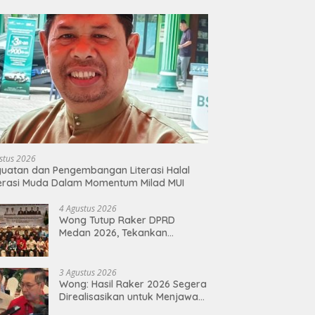
stus 2026
uatan dan Pengembangan Literasi Halal
erasi Muda Dalam Momentum Milad MUI
4 Agustus 2026
Wong Tutup Raker DPRD
Medan 2026, Tekankan
Program Kerja 2027 Harus
Berdampak Nyata bagi
Masyarakat
3 Agustus 2026
Wong: Hasil Raker 2026 Segera
Direalisasikan untuk Menjawab
Keluhan Masyarakat