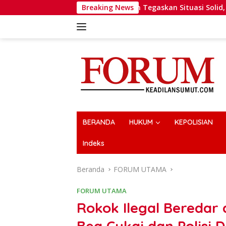
Langsung
GP Al-Washliyah Tegaskan Situasi Solid, Minta Publik Tak Te
Breaking News
ke
konten
BERANDA
HUKUM
KEPOLISIAN
Indeks
Beranda
FORUM UTAMA
FORUM UTAMA
Rokok Ilegal Beredar 
Bea Cukai dan Polisi 