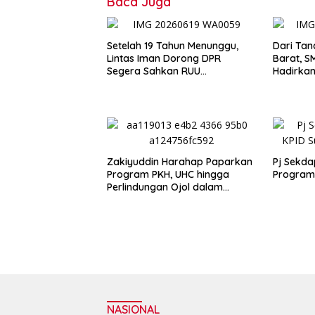
Baca Juga
Setelah 19 Tahun Menunggu,
Dari Tan
Lintas Iman Dorong DPR
Barat, 
Segera Sahkan RUU
Hadirkan
Masyarakat Adat
Masa De
Zakiyuddin Harahap Paparkan
Pj Sekd
Program PKH, UHC hingga
Program 
Perlindungan Ojol dalam
Dialog Bersama Kojira
NASIONAL