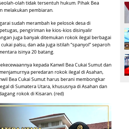
eolah-olah tidak tersentuh hukum. Pihak Bea
gan melakukan pembiaran.
engarai sudah merambah ke pelosok desa di
tugas, pengiriman ke kios-kios disinyalir
pangan juga banyak ditemukan rokok ilegal berbagai
 cukai palsu, dan ada juga istilah “spanyol” separoh
mentara isinya 20 batang.
ekecewaannya kepada Kanwil Bea Cukai Sumut dan
s menjamurnya peredaran rokok ilegal di Asahan,
anwil Bea Cukai Sumut harus berani membongkar
egal di Sumatera Utara, khususnya di Asahan dan
agang rokok di Kisaran. (red)