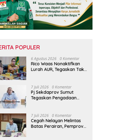
ERITA POPULER
6 Agustus 2026
0 Komentar
Rico Waas Nonaktifkan
Lurah AUR, Tegaskan Tak
Ada Toleransi bagi
Penyalahgunaan
Wewenang
7 Juli 2026
0 Komentar
Pj Sekdaprov Sumut
Tegaskan Pengadaan
Barang/Jasa Harus
Profesional, Transparan,
dan Akuntabel
7 Juli 2026
0 Komentar
Cegah Nelayan Melintas
Batas Perairan, Pemprov
Sumut Siapkan Tiga
Langkah Strategis