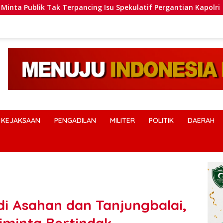
rpancing Isu Spekulatif Pergantian Kapolri
Polres Hum
KEJAKSAAN
PENGADILAN
MILITER
POLITIK
DAERAH
di Asahan dan Tanjungbalai,
Diminta Bertindak