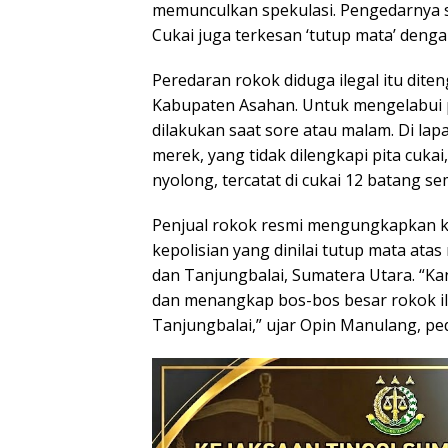
memunculkan spekulasi. Pengedarnya s
Cukai juga terkesan ‘tutup mata’ den
Peredaran rokok diduga ilegal itu dit
Kabupaten Asahan. Untuk mengelabui pe
dilakukan saat sore atau malam. Di la
merek, yang tidak dilengkapi pita cukai,
nyolong, tercatat di cukai 12 batang se
Penjual rokok resmi mengungkapkan k
kepolisian yang dinilai tutup mata ata
dan Tanjungbalai, Sumatera Utara. “K
dan menangkap bos-bos besar rokok il
Tanjungbalai,” ujar Opin Manulang, ped