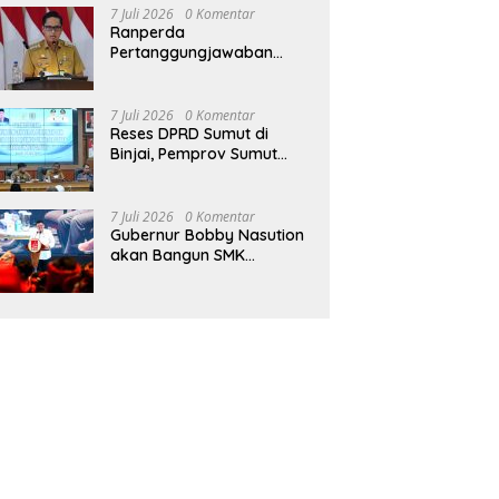
7 Juli 2026
0 Komentar
Ranperda
Pertanggungjawaban
Pelaksanaan APBD TA
2025 Disetujui, Wali Kota
Medan Apresiasi Sinergitas
7 Juli 2026
0 Komentar
Antara Legislatif dan
Reses DPRD Sumut di
Eksekutif
Binjai, Pemprov Sumut
Komitmen Perkuat
Anggaran 2027 untuk
Infrastruktur
7 Juli 2026
0 Komentar
Gubernur Bobby Nasution
akan Bangun SMK
Unggulan Pariwisata
Berkonsep Boarding
School di Samosir