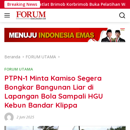
Langsung
tlat Brimob Korbrimob Buka Pelatihan Wanteror Lanjutan dan T
Breaking News
ke
konten
Beranda
FORUM UTAMA
FORUM UTAMA
PTPN-1 Minta Kamiso Segera
Bongkar Bangunan Liar di
Lapangan Bola Sampali HGU
Kebun Bandar Klippa
2 Juni 2025