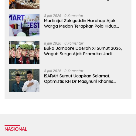
Edarkan Ganja
8 Juli 2026
0 Komentar
Martinijal Zakiyuddin Harahap Ajak
Warga Medan Terapkan Pola Hidup
Sehat Dalam Keseharian
8 Juli 2026
0 Komentar
Buka Jambore Daerah XI Sumut 2026,
Wagub Surya Ajak Pramuka Jadi
Teladan dan Generasi Pembawa Solusi
8 Juli 2026
0 Komentar
ISARAH Sumut Ucapkan Selamat,
Optimistis KH Dr Masyhuril Khamis
Perkuat Dakwah, Pendidikan dan Bawa
Al Washliyah Semakin Maju
NASIONAL