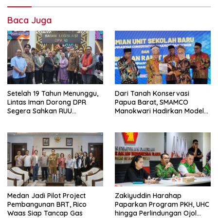
Baca Juga
Setelah 19 Tahun Menunggu,
Dari Tanah Konservasi
Lintas Iman Dorong DPR
Papua Barat, SMAMCO
Segera Sahkan RUU
Manokwari Hadirkan Model
Masyarakat Adat
Pendidikan Masa Depan
Medan Jadi Pilot Project
Zakiyuddin Harahap
Pembangunan BRT, Rico
Paparkan Program PKH, UHC
Waas Siap Tancap Gas
hingga Perlindungan Ojol