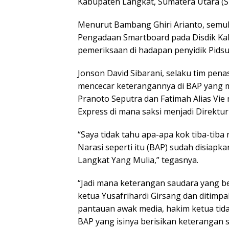
Kabupaten Langkat, Sumatera Utara (S
Menurut Bambang Ghiri Arianto, semul
Pengadaan Smartboard pada Disdik Kab
pemeriksaan di hadapan penyidik Pidsu
Jonson David Sibarani, selaku tim pen
mencecar keterangannya di BAP yang m
Pranoto Seputra dan Fatimah Alias Vi
Express di mana saksi menjadi Direktur
“Saya tidak tahu apa-apa kok tiba-tiba
Narasi seperti itu (BAP) sudah disiapka
Langkat Yang Mulia,” tegasnya.
“Jadi mana keterangan saudara yang ben
ketua Yusafrihardi Girsang dan ditimpa
pantauan awak media, hakim ketua tida
BAP yang isinya berisikan keterangan s