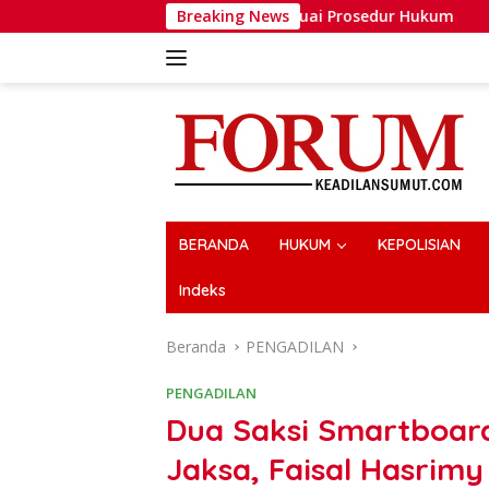
Langsung
an Pembakaran Lahan Sesuai Prosedur Hukum
Breaking News
AMPP De
ke
konten
BERANDA
HUKUM
KEPOLISIAN
Indeks
Beranda
PENGADILAN
PENGADILAN
Dua Saksi Smartboard
Jaksa, Faisal Hasrim