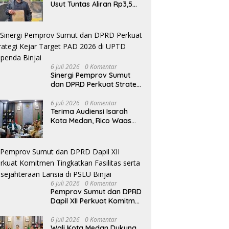
Usut Tuntas Aliran Rp3,5
Miliar ke Akbar Himawan
Buchari
6 Juli 2026
0 Komentar
Sinergi Pemprov Sumut
dan DPRD Perkuat Strategi
Kejar Target PAD 2026 di
UPTD Pependa Binjai
6 Juli 2026
0 Komentar
Terima Audiensi Isarah
Kota Medan, Rico Waas
Tegaskan Pentingnya Data
Akurat Dalam Mengambil
Kebijakan Publik
6 Juli 2026
0 Komentar
Pemprov Sumut dan DPRD
Dapil XII Perkuat Komitmen
Tingkatkan Fasilitas serta
Kesejahteraan Lansia di
6 Juli 2026
0 Komentar
Wali Kota Medan Dukung
PSLU Binjai