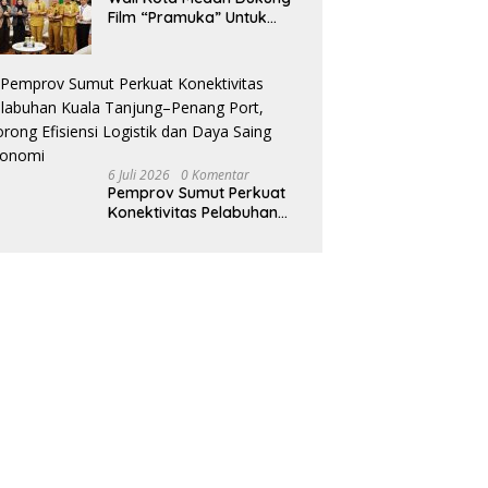
Film “Pramuka” Untuk
Bangkitkan Karakter
Generasi Muda
6 Juli 2026
0 Komentar
Pemprov Sumut Perkuat
Konektivitas Pelabuhan
Kuala Tanjung–Penang
Port, Dorong Efisiensi
Logistik dan Daya Saing
Ekonomi