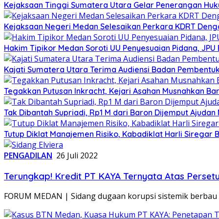
Kejaksaan Tinggi Sumatera Utara Gelar Penerangan Huk
Kejaksaan Negeri Medan Selesaikan Perkara KDRT Dengan
Hakim Tipikor Medan Soroti UU Penyesuaian Pidana, JP
Kajati Sumatera Utara Terima Audiensi Badan Pembentu
Tegakkan Putusan Inkracht, Kejari Asahan Musnahkan Bar
Tak Dibantah Supriadi, Rp1 M dari Baron Dijemput Ajudan 
Tutup Diklat Manajemen Risiko, Kabadiklat Harli Siregar B
PENGADILAN
26 Juli 2022
Terungkap! Kredit PT KAYA Ternyata Atas Perset
FORUM MEDAN | Sidang dugaan korupsi sistemik berbau kr