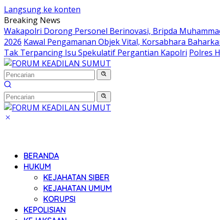
Langsung ke konten
Breaking News
Wakapolri Dorong Personel Berinovasi, Bripda Muhammad 
2026
Kawal Pengamanan Objek Vital, Korsabhara Baharkam 
Tak Terpancing Isu Spekulatif Pergantian Kapolri
Polres 
BERANDA
HUKUM
KEJAHATAN SIBER
KEJAHATAN UMUM
KORUPSI
KEPOLISIAN