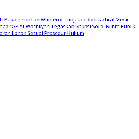
 Buka Pelatihan Wanteror Lanjutan dan Tactical Medic
Jabar
GP Al-Washliyah Tegaskan Situasi Solid, Minta Publik
ran Lahan Sesuai Prosedur Hukum