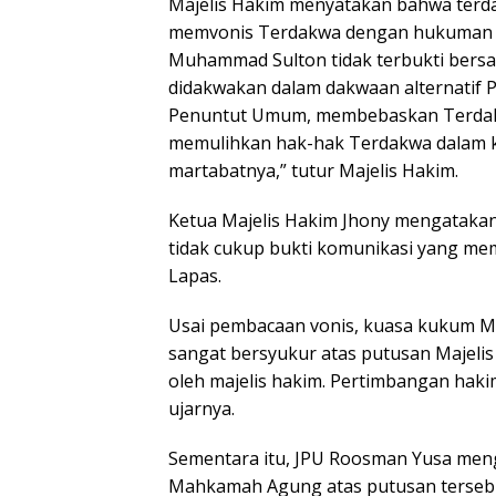
Majelis Hakim menyatakan bahwa terdak
memvonis Terdakwa dengan hukuman B
Muhammad Sulton tidak terbukti bers
didakwakan dalam dakwaan alternatif P
Penuntut Umum, membebaskan Terdakwa
memulihkan hak-hak Terdakwa dalam 
martabatnya,” tutur Majelis Hakim.
Ketua Majelis Hakim Jhony mengataka
tidak cukup bukti komunikasi yang me
Lapas.
Usai pembacaan vonis, kuasa kukum M
sangat bersyukur atas putusan Majelis
oleh majelis hakim. Pertimbangan hakim
ujarnya.
Sementara itu, JPU Roosman Yusa men
Mahkamah Agung atas putusan terseb