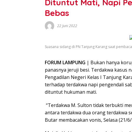
Dituntut Mati, Napi P
Bebas
22 Juni 2022
Suasana sidang di PN Tanjung Karang saat pembaca
FORUM LAMPUNG
| Bukan hanya koru
panasnya jeruji besi. Terdakwa kasus na
Pengadilan Negeri Kelas I Tanjung Kar
terhadap terdakwa napi pengendali sa
dituntut hukuman mati.
“Terdakwa M. Sulton tidak terbukti me
antara terdakwa dua orang terdakwa se
Butar membacakan vonis, Selasa (21/6/