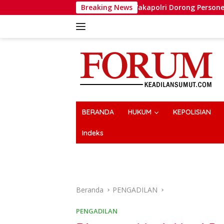
Langsung
Wakapolri Dorong Personel Berinovasi, B
Breaking News
ke
konten
BERANDA
HUKUM
KEPOLISIAN
Indeks
Beranda
PENGADILAN
PENGADILAN