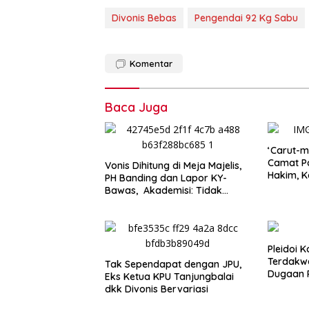
Divonis Bebas
Pengendai 92 Kg Sabu
Komentar
Baca Juga
‘Carut-m
Camat Pa
Vonis Dihitung di Meja Majelis,
Hakim, K
PH Banding dan Lapor KY-
Hotel
Bawas, Akademisi: Tidak
Sejalan dengan Prinsip KUHAP
dan UU Kekuasaan Kehakiman
Pleidoi 
Terdakw
Tak Sependapat dengan JPU,
Dugaan R
Eks Ketua KPU Tanjungbalai
Jelas Kri
dkk Divonis Bervariasi