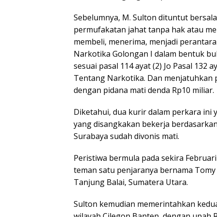
Sebelumnya, M. Sulton dituntut bersa
permufakatan jahat tanpa hak atau me
membeli, menerima, menjadi perantara 
Narkotika Golongan I dalam bentuk bu
sesuai pasal 114 ayat (2) Jo Pasal 132
Tentang Narkotika. Dan menjatuhkan p
dengan pidana mati denda Rp10 miliar.
Diketahui, dua kurir dalam perkara in
yang disangkakan bekerja berdasarkan 
Surabaya sudah divonis mati.
Peristiwa bermula pada sekira Februar
teman satu penjaranya bernama Tomy u
Tanjung Balai, Sumatera Utara.
Sulton kemudian memerintahkan kedua
wilayah Cilegon Banten, dengan upah R