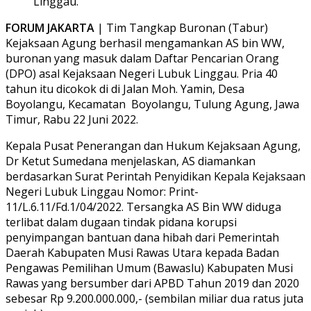
Linggau.
FORUM JAKARTA
| Tim Tangkap Buronan (Tabur)
Kejaksaan Agung berhasil mengamankan AS bin WW,
buronan yang masuk dalam Daftar Pencarian Orang
(DPO) asal Kejaksaan Negeri Lubuk Linggau. Pria 40
tahun itu dicokok di di Jalan Moh. Yamin, Desa
Boyolangu, Kecamatan Boyolangu, Tulung Agung, Jawa
Timur, Rabu 22 Juni 2022.
Kepala Pusat Penerangan dan Hukum Kejaksaan Agung,
Dr Ketut Sumedana menjelaskan, AS diamankan
berdasarkan Surat Perintah Penyidikan Kepala Kejaksaan
Negeri Lubuk Linggau Nomor: Print-
11/L.6.11/Fd.1/04/2022. Tersangka AS Bin WW diduga
terlibat dalam dugaan tindak pidana korupsi
penyimpangan bantuan dana hibah dari Pemerintah
Daerah Kabupaten Musi Rawas Utara kepada Badan
Pengawas Pemilihan Umum (Bawaslu) Kabupaten Musi
Rawas yang bersumber dari APBD Tahun 2019 dan 2020
sebesar Rp 9.200.000.000,- (sembilan miliar dua ratus juta