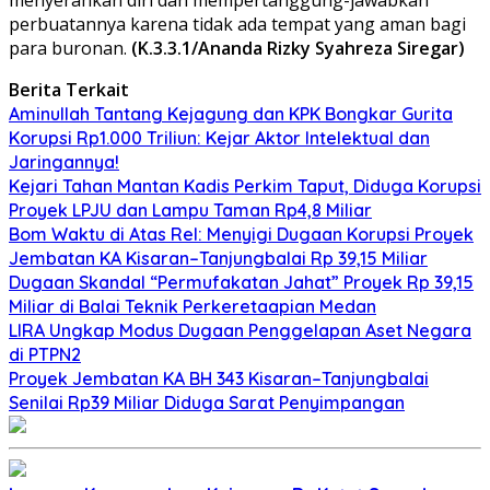
perbuatannya karena tidak ada tempat yang aman bagi
para buronan.
(K.3.3.1/Ananda Rizky Syahreza Siregar)
Berita Terkait
Aminullah Tantang Kejagung dan KPK Bongkar Gurita
Korupsi Rp1.000 Triliun: Kejar Aktor Intelektual dan
Jaringannya!
Kejari Tahan Mantan Kadis Perkim Taput, Diduga Korupsi
Proyek LPJU dan Lampu Taman Rp4,8 Miliar
Bom Waktu di Atas Rel: Menyigi Dugaan Korupsi Proyek
Jembatan KA Kisaran–Tanjungbalai Rp 39,15 Miliar
Dugaan Skandal “Permufakatan Jahat” Proyek Rp 39,15
Miliar di Balai Teknik Perkeretaapian Medan
LIRA Ungkap Modus Dugaan Penggelapan Aset Negara
di PTPN2
Proyek Jembatan KA BH 343 Kisaran–Tanjungbalai
Senilai Rp39 Miliar Diduga Sarat Penyimpangan