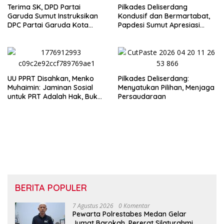
Terima SK, DPD Partai
Pilkades Deliserdang
Garuda Sumut Instruksikan
Kondusif dan Bermartabat,
DPC Partai Garuda Kota
Papdesi Sumut Apresiasi
Medan Segera Bentuk PAC
Bupati H Asri Tambunan
UU PPRT Disahkan, Menko
Pilkades Deliserdang:
Muhaimin: Jaminan Sosial
Menyatukan Pilihan, Menjaga
untuk PRT Adalah Hak, Bukan
Persaudaraan
Pilihan
BERITA POPULER
7 Agustus 2026
0 Komentar
Pewarta Polrestabes Medan Gelar
Jumat Barokah, Pererat Silaturahmi,