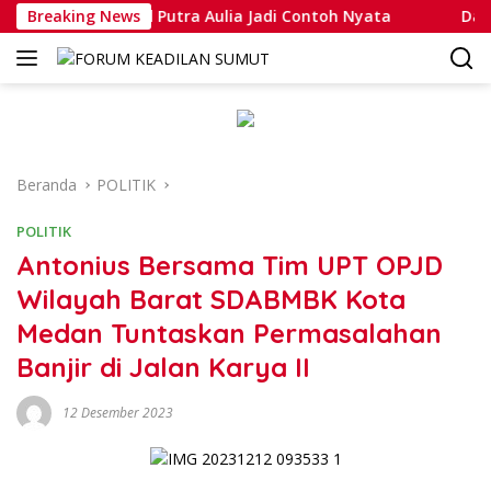
Langsung
pda Muhammad Putra Aulia Jadi Contoh Nyata
Breaking News
Dansatlat
ke
konten
Beranda
POLITIK
POLITIK
Antonius Bersama Tim UPT OPJD
Wilayah Barat SDABMBK Kota
Medan Tuntaskan Permasalahan
Banjir di Jalan Karya II
12 Desember 2023