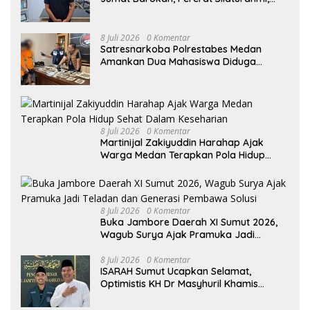
Kokohkan Sinergi Media dan Kepolisian
8 Juli 2026
0 Komentar
Satresnarkoba Polrestabes Medan
Amankan Dua Mahasiswa Diduga
Edarkan Ganja
8 Juli 2026
0 Komentar
Martinijal Zakiyuddin Harahap Ajak
Warga Medan Terapkan Pola Hidup
Sehat Dalam Keseharian
8 Juli 2026
0 Komentar
Buka Jambore Daerah XI Sumut 2026,
Wagub Surya Ajak Pramuka Jadi
Teladan dan Generasi Pembawa Solusi
8 Juli 2026
0 Komentar
ISARAH Sumut Ucapkan Selamat,
Optimistis KH Dr Masyhuril Khamis
Perkuat Dakwah, Pendidikan dan Bawa
Al Washliyah Semakin Maju