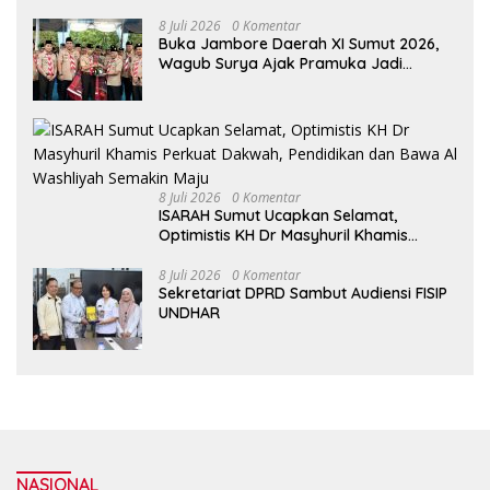
Sehat Dalam Keseharian
8 Juli 2026
0 Komentar
Buka Jambore Daerah XI Sumut 2026,
Wagub Surya Ajak Pramuka Jadi
Teladan dan Generasi Pembawa Solusi
8 Juli 2026
0 Komentar
ISARAH Sumut Ucapkan Selamat,
Optimistis KH Dr Masyhuril Khamis
Perkuat Dakwah, Pendidikan dan Bawa
Al Washliyah Semakin Maju
8 Juli 2026
0 Komentar
Sekretariat DPRD Sambut Audiensi FISIP
UNDHAR
NASIONAL