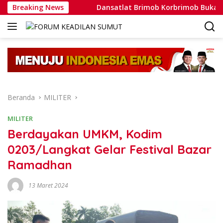
Langsung
oh Nyata
Breaking News
Dansatlat Brimob Korbrimob Buka Pelatihan W
ke
konten
Beranda
MILITER
MILITER
Berdayakan UMKM, Kodim
0203/Langkat Gelar Festival Bazar
Ramadhan
13 Maret 2024