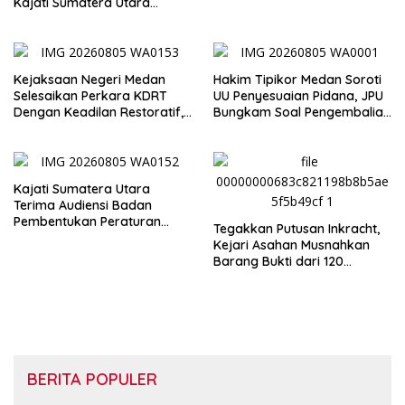
Kajati Sumatera Utara
Inspeksi Kejaksaan Negeri
Medan
Kejaksaan Negeri Medan
Hakim Tipikor Medan Soroti
Selesaikan Perkara KDRT
UU Penyesuaian Pidana, JPU
Dengan Keadilan Restoratif,
Bungkam Soal Pengembalian
Suami Istri Kembali Bersatu
Uang Hendra
Merajut Harmonisasi
Rumahtangga
Kajati Sumatera Utara
Terima Audiensi Badan
Pembentukan Peraturan
Tegakkan Putusan Inkracht,
Daerah DPRD Sumut
Kejari Asahan Musnahkan
Barang Bukti dari 120
Perkara
BERITA POPULER