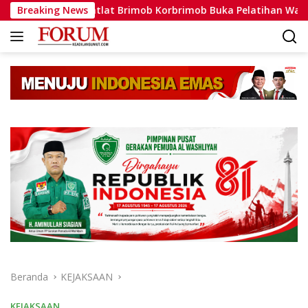
Langsung
Dansatlat Brimob Korbrimob Buka Pelatihan Wanteror Lanjutan 
Breaking News
ke
konten
Beranda
KEJAKSAAN
KEJAKSAAN