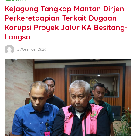
Kejagung Tangkap Mantan Dirjen
Perkeretaapian Terkait Dugaan
Korupsi Proyek Jalur KA Besitang-
Langsa
3 November 2024