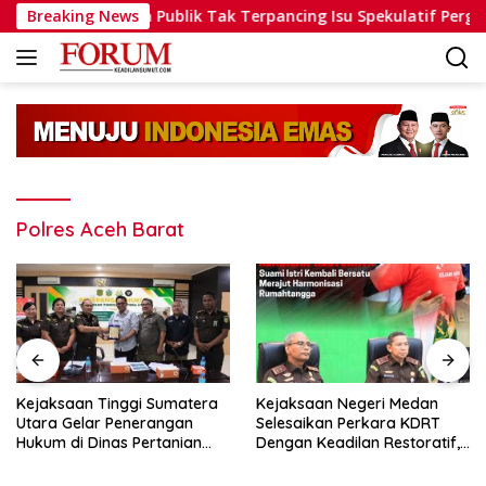
Langsung
lid, Minta Publik Tak Terpancing Isu Spekulatif Pergantian Kap
Breaking News
ke
konten
Polres Aceh Barat
Kejaksaan Tinggi Sumatera
Kejaksaan Negeri Medan
Utara Gelar Penerangan
Selesaikan Perkara KDRT
Hukum di Dinas Pertanian
Dengan Keadilan Restoratif,
dan Ketahanan Pangan
Suami Istri Kembali Bersatu
Merajut Harmonisasi