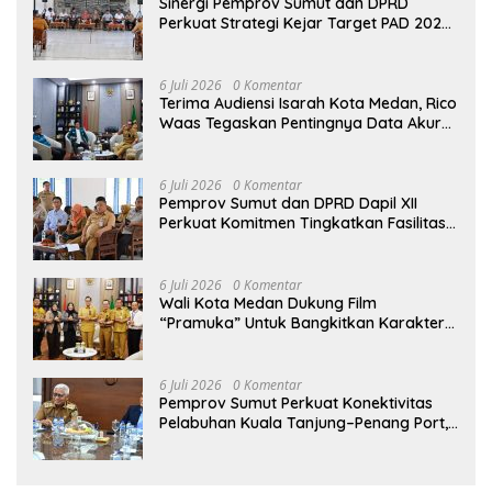
Sinergi Pemprov Sumut dan DPRD
Perkuat Strategi Kejar Target PAD 2026
di UPTD Pependa Binjai
6 Juli 2026
0 Komentar
Terima Audiensi Isarah Kota Medan, Rico
Waas Tegaskan Pentingnya Data Akurat
Dalam Mengambil Kebijakan Publik
6 Juli 2026
0 Komentar
Pemprov Sumut dan DPRD Dapil XII
Perkuat Komitmen Tingkatkan Fasilitas
serta Kesejahteraan Lansia di PSLU
Binjai
6 Juli 2026
0 Komentar
Wali Kota Medan Dukung Film
“Pramuka” Untuk Bangkitkan Karakter
Generasi Muda
6 Juli 2026
0 Komentar
Pemprov Sumut Perkuat Konektivitas
Pelabuhan Kuala Tanjung–Penang Port,
Dorong Efisiensi Logistik dan Daya
Saing Ekonomi