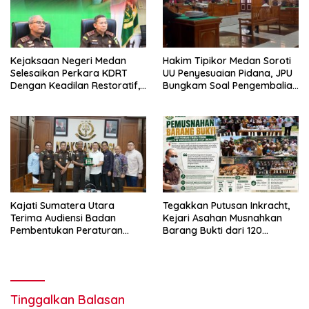
Kejaksaan Negeri Medan
Hakim Tipikor Medan Soroti
Selesaikan Perkara KDRT
UU Penyesuaian Pidana, JPU
Dengan Keadilan Restoratif,
Bungkam Soal Pengembalian
Suami Istri Kembali Bersatu
Uang Hendra
Merajut Harmonisasi
Rumahtangga
Kajati Sumatera Utara
Tegakkan Putusan Inkracht,
Terima Audiensi Badan
Kejari Asahan Musnahkan
Pembentukan Peraturan
Barang Bukti dari 120
Daerah DPRD Sumut
Perkara
Tinggalkan Balasan