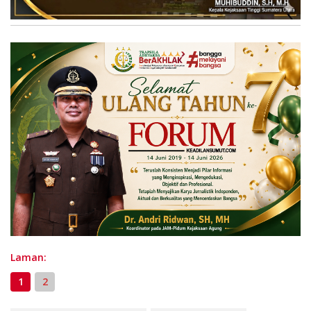
Laman:
1
2