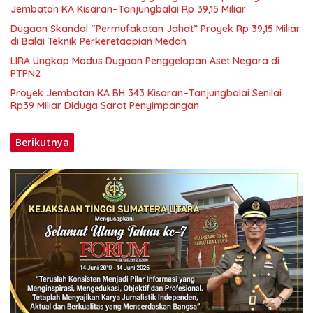
Jembatan KA Kisaran–Tanjungbalai Rp 39,15 Miliar
Dugaan Skandal “Permufakatan Jahat” Proyek Rp 39,15 Miliar
di Balai Teknik Perkeretaapian Medan
LIRA Ungkap Modus Dugaan Penggelapan Aset Negara di
PTPN2
Proyek Jembatan KA BH 343 Kisaran–Tanjungbalai Senilai
Rp39 Miliar Diduga Sarat Penyimpangan
Berikutnya