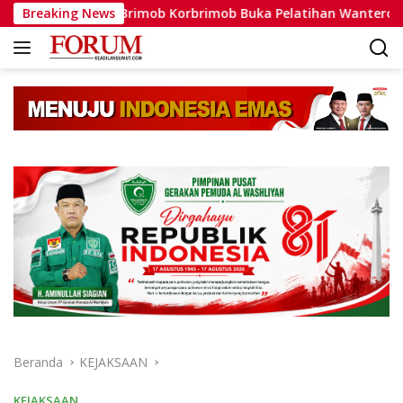
Langsung
atlat Brimob Korbrimob Buka Pelatihan Wanteror Lanjutan dan 
Breaking News
ke
konten
Beranda
KEJAKSAAN
KEJAKSAAN