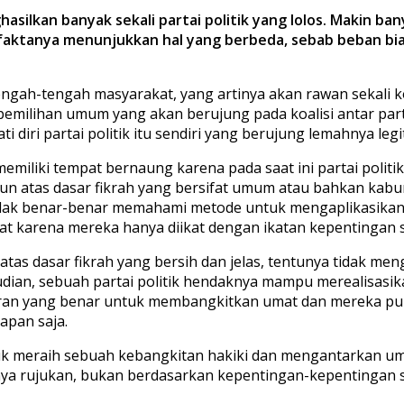
ghasilkan banyak sekali partai politik yang lolos. Makin ba
 faktanya menunjukkan hal yang berbeda, sebab beban bi
i tengah-tengah masyarakat, yang artinya akan rawan sekali 
milihan umum yang akan berujung pada koalisi antar partai p
i diri partai politik itu sendiri yang berujung lemahnya leg
iliki tempat bernaung karena pada saat ini partai politik 
angun atas dasar fikrah yang bersifat umum atau bahkan kab
n tidak benar-benar memahami metode untuk mengaplikasikan
 karena mereka hanya diikat dengan ikatan kepentingan s
tas dasar fikrah yang bersih dan jelas, tentunya tidak menga
udian, sebuah partai politik hendaknya mampu merealisasik
aran yang benar untuk membangkitkan umat dan mereka pun 
apan saja.
tuk meraih sebuah kebangkitan hakiki dan mengantarkan umat
unya rujukan, bukan berdasarkan kepentingan-kepentingan