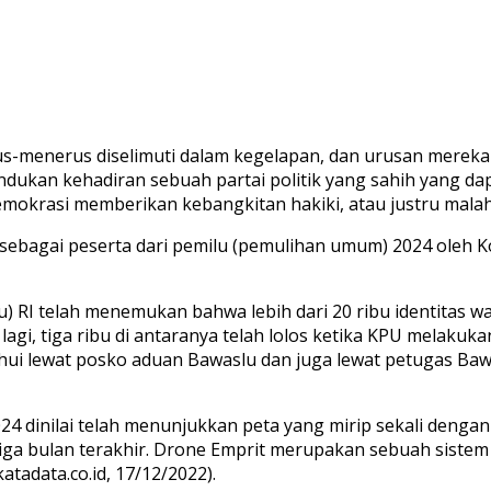
us-menerus diselimuti dalam kegelapan, dan urusan mereka 
ndukan kehadiran sebuah partai politik yang sahih yang d
emokrasi memberikan kebangkitan hakiki, atau justru malah
n sebagai peserta dari pemilu (pemulihan umum) 2024 oleh 
 RI telah menemukan bahwa lebih dari 20 ribu identitas wa
lagi, tiga ribu di antaranya telah lolos ketika KPU melakukan
etahui lewat posko aduan Bawaslu dan juga lewat petugas B
 2024 dinilai telah menunjukkan peta yang mirip sekali denga
iga bulan terakhir. Drone Emprit merupakan sebuah sist
atadata.co.id, 17/12/2022).