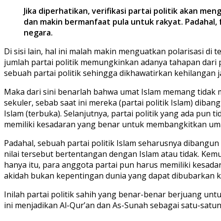
Jika diperhatikan, verifikasi partai politik akan men
dan makin bermanfaat pula untuk rakyat. Padahal,
negara.
Di sisi lain, hal ini malah makin menguatkan polarisasi d
jumlah partai politik memungkinkan adanya tahapan dari pe
sebuah partai politik sehingga dikhawatirkan kehilangan jat
Maka dari sini benarlah bahwa umat Islam memang tidak mem
sekuler, sebab saat ini mereka (partai politik Islam) dib
Islam (terbuka). Selanjutnya, partai politik yang ada pu
memiliki kesadaran yang benar untuk membangkitkan umat
Padahal, sebuah partai politik Islam seharusnya dibangun a
nilai tersebut bertentangan dengan Islam atau tidak. Kem
hanya itu, para anggota partai pun harus memiliki kesad
akidah bukan kepentingan dunia yang dapat dibubarkan k
Inilah partai politik sahih yang benar-benar berjuang un
ini menjadikan Al-Qur’an dan As-Sunah sebagai satu-sat