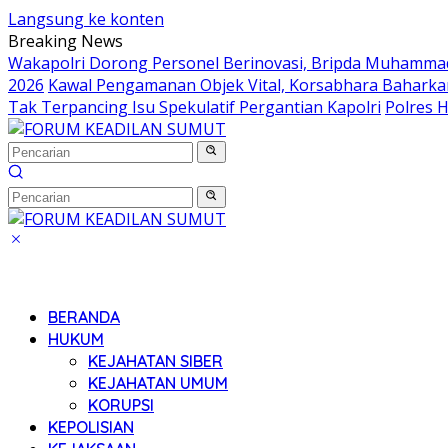
Langsung ke konten
Breaking News
Wakapolri Dorong Personel Berinovasi, Bripda Muhammad 
2026
Kawal Pengamanan Objek Vital, Korsabhara Baharkam 
Tak Terpancing Isu Spekulatif Pergantian Kapolri
Polres 
BERANDA
HUKUM
KEJAHATAN SIBER
KEJAHATAN UMUM
KORUPSI
KEPOLISIAN