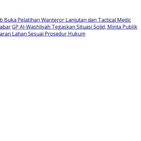
 Buka Pelatihan Wanteror Lanjutan dan Tactical Medic
Jabar
GP Al-Washliyah Tegaskan Situasi Solid, Minta Publik
ran Lahan Sesuai Prosedur Hukum