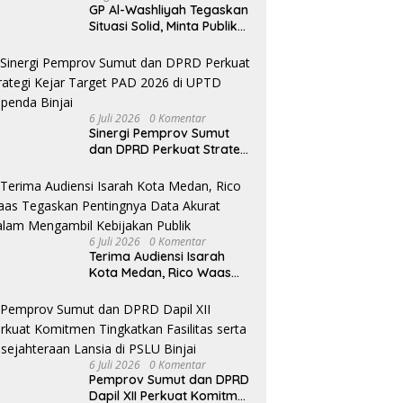
 Tipikor Medan Soroti UU
GP Al-Washliyah Tegaskan
suaian Pidana, JPU
Situasi Solid, Minta Publik
kam Soal Pengembalian
Tak Terpancing Isu
 Hendra
Spekulatif Pergantian
Kapolri
6 Juli 2026
0 Komentar
Sinergi Pemprov Sumut
dan DPRD Perkuat Strategi
Kejar Target PAD 2026 di
UPTD Pependa Binjai
6 Juli 2026
0 Komentar
Terima Audiensi Isarah
Kota Medan, Rico Waas
Tegaskan Pentingnya Data
Akurat Dalam Mengambil
Kebijakan Publik
6 Juli 2026
0 Komentar
Pemprov Sumut dan DPRD
Dapil XII Perkuat Komitmen