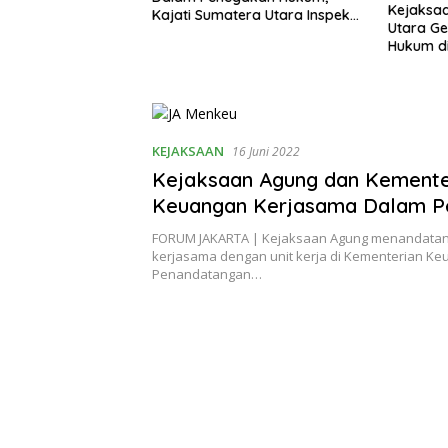
 Manajemen Risiko,
Kejaksaa
Kajati Sumatera Utara Inspeksi
arli Siregar Beri
Utara Ge
Kejaksaan Negeri Medan
si Strategis untuk
Hukum di
a Kelola Kejaksaan
Ketahan
KEJAKSAAN
16 Juni 2022
Kejaksaan Agung dan Kemente
Keuangan Kerjasama Dalam P
Hukum
FORUM JAKARTA | Kejaksaan Agung menandatang
kerjasama dengan unit kerja di Kementerian Ke
Penandatangan…