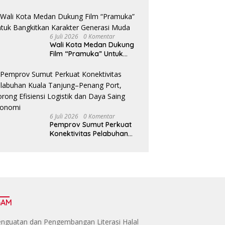
Tingkatkan Fasilitas serta
Kesejahteraan Lansia di
PSLU Binjai
6 Juli 2026
0 Komentar
Wali Kota Medan Dukung
Film “Pramuka” Untuk
Bangkitkan Karakter
Generasi Muda
6 Juli 2026
0 Komentar
Pemprov Sumut Perkuat
Konektivitas Pelabuhan
Kuala Tanjung–Penang
Port, Dorong Efisiensi
Logistik dan Daya Saing
Ekonomi
GAM