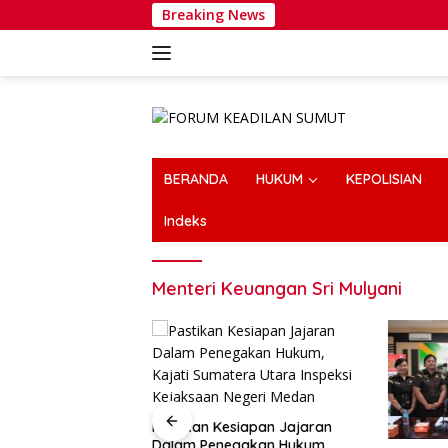
Langsung
Breaking News
ke
konten
BERANDA
HUKUM
KEPOLISIAN
Indeks
Menteri Keuangan Sri Mulyani
Pastikan Kesiapan Jajaran
Dalam Penegakan Hukum,