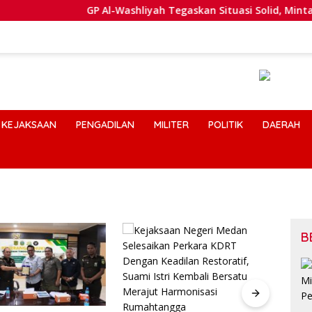
GP Al-Washliyah Tegaskan Situasi Solid, Minta Publ
KEJAKSAAN
PENGADILAN
MILITER
POLITIK
DAERAH
B