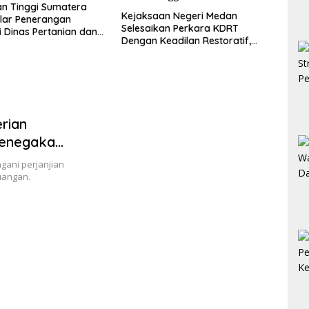
n Tinggi Sumatera
Hakim
Kejaksaan Negeri Medan
lar Penerangan
Penye
Selesaikan Perkara KDRT
 Dinas Pertanian dan
Bung
Dengan Keadilan Restoratif,
an Pangan
Uang
Suami Istri Kembali Bersatu
Merajut Harmonisasi
Rumahtangga
rian
enegakan
ani perjanjian
uangan.