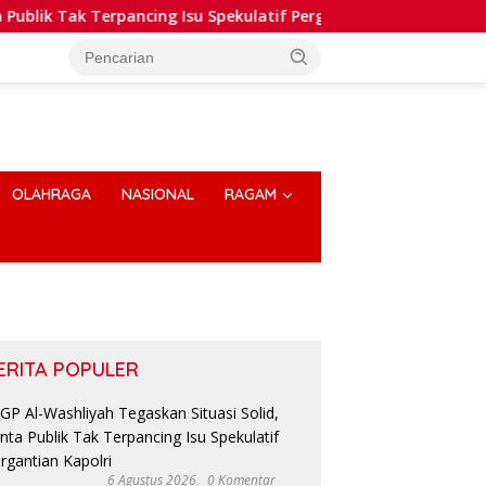
ik Tak Terpancing Isu Spekulatif Pergantian Kapolri
Po
OLAHRAGA
NASIONAL
RAGAM
ERITA POPULER
Kajati Sumatera Utara Terima
T
Audiensi Badan Pembentukan
K
Peraturan Daerah DPRD Sumut
B
6 Agustus 2026
0 Komentar