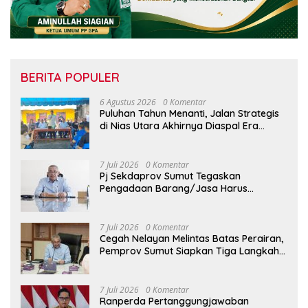
BERITA POPULER
6 Agustus 2026
0 Komentar
Puluhan Tahun Menanti, Jalan Strategis
di Nias Utara Akhirnya Diaspal Era
Gubernur Bobby
7 Juli 2026
0 Komentar
Pj Sekdaprov Sumut Tegaskan
Pengadaan Barang/Jasa Harus
Profesional, Transparan, dan Akuntabel
7 Juli 2026
0 Komentar
Cegah Nelayan Melintas Batas Perairan,
Pemprov Sumut Siapkan Tiga Langkah
Strategis
7 Juli 2026
0 Komentar
Ranperda Pertanggungjawaban