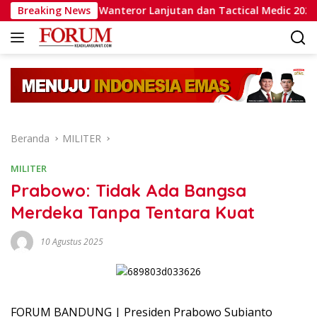
Langsung
latihan Wanteror Lanjutan dan Tactical Medic 2026
Breaking News
Ka
ke
konten
Beranda
MILITER
MILITER
Prabowo: Tidak Ada Bangsa
Merdeka Tanpa Tentara Kuat
10 Agustus 2025
FORUM BANDUNG | Presiden Prabowo Subianto