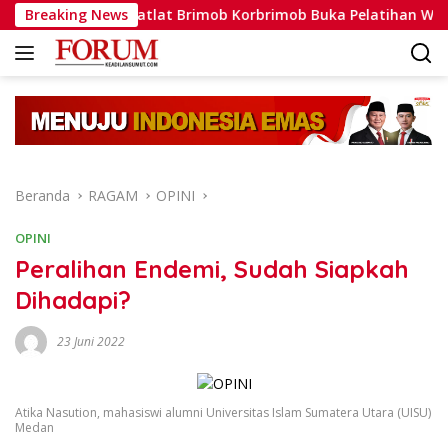
Langsung
Dansatlat Brimob Korbrimob Buka Pelatihan Wanteror Lanjut
Breaking News
ke
konten
Beranda
RAGAM
OPINI
OPINI
Peralihan Endemi, Sudah Siapkah
Dihadapi?
23 Juni 2022
Atika Nasution, mahasiswi alumni Universitas Islam Sumatera Utara (UISU)
Medan