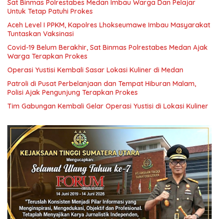
Sat Binmas Polrestabes Medan Imbau Warga Dan Pelajar
Untuk Tetap Patuhi Prokes
Aceh Level I PPKM, Kapolres Lhokseumawe Imbau Masyarakat
Tuntaskan Vaksinasi
Covid-19 Belum Berakhir, Sat Binmas Polrestabes Medan Ajak
Warga Terapkan Prokes
Operasi Yustisi Kembali Sasar Lokasi Kuliner di Medan
Patroli di Pusat Perbelanjaan dan Tempat Hiburan Malam,
Polisi Ajak Pengunjung Terapkan Prokes
Tim Gabungan Kembali Gelar Operasi Yustisi di Lokasi Kuliner