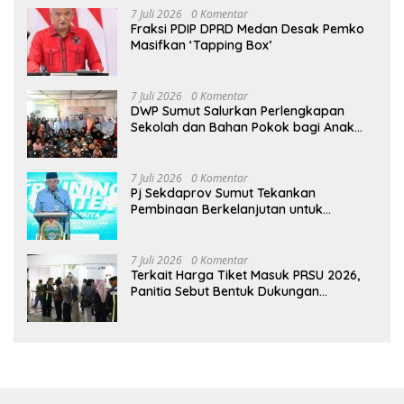
7 Juli 2026
0 Komentar
Fraksi PDIP DPRD Medan Desak Pemko
Masifkan ‘Tapping Box’
7 Juli 2026
0 Komentar
DWP Sumut Salurkan Perlengkapan
Sekolah dan Bahan Pokok bagi Anak
Panti Asuhan Alwashliyah Tanjungpura
7 Juli 2026
0 Komentar
Pj Sekdaprov Sumut Tekankan
Pembinaan Berkelanjutan untuk
Lahirkan Generasi Qurani Berkarakter
7 Juli 2026
0 Komentar
Terkait Harga Tiket Masuk PRSU 2026,
Panitia Sebut Bentuk Dukungan
Masyarakat untuk Kreativitas dan
Pelestarian Budaya