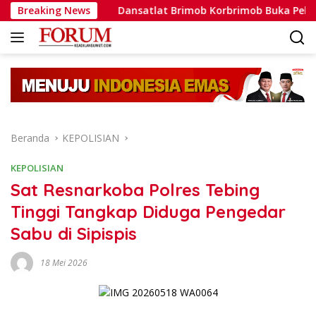
Langsung
ata
Breaking News
Dansatlat Brimob Korbrimob Buka Pelatihan Wante
ke
konten
Beranda
KEPOLISIAN
KEPOLISIAN
Sat Resnarkoba Polres Tebing
Tinggi Tangkap Diduga Pengedar
Sabu di Sipispis
18 Mei 2026