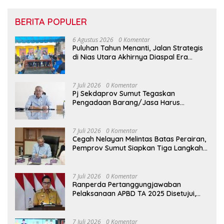
BERITA POPULER
6 Agustus 2026
0 Komentar
Puluhan Tahun Menanti, Jalan Strategis
di Nias Utara Akhirnya Diaspal Era
Gubernur Bobby
7 Juli 2026
0 Komentar
Pj Sekdaprov Sumut Tegaskan
Pengadaan Barang/Jasa Harus
Profesional, Transparan, dan Akuntabel
7 Juli 2026
0 Komentar
Cegah Nelayan Melintas Batas Perairan,
Pemprov Sumut Siapkan Tiga Langkah
Strategis
7 Juli 2026
0 Komentar
Ranperda Pertanggungjawaban
Pelaksanaan APBD TA 2025 Disetujui,
Wali Kota Medan Apresiasi Sinergitas
Antara Legislatif dan Eksekutif
7 Juli 2026
0 Komentar