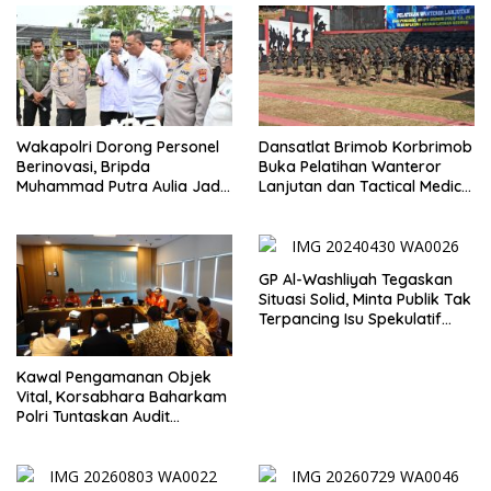
Wakapolri Dorong Personel
Dansatlat Brimob Korbrimob
Berinovasi, Bripda
Buka Pelatihan Wanteror
Muhammad Putra Aulia Jadi
Lanjutan dan Tactical Medic
Contoh Nyata
2026
GP Al-Washliyah Tegaskan
Situasi Solid, Minta Publik Tak
Terpancing Isu Spekulatif
Pergantian Kapolri
Kawal Pengamanan Objek
Vital, Korsabhara Baharkam
Polri Tuntaskan Audit
Evaluasi di Pertamina Patra
Niaga Jabar